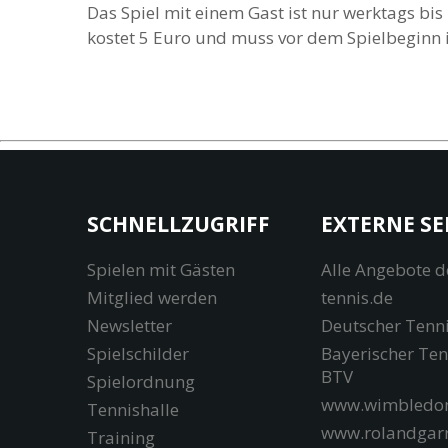
Das Spiel mit einem Gast ist nur werktags bis
kostet 5 Euro und muss vor dem Spielbeginn i
SCHNELLZUGRIFF
EXTERNE SE
Spielen mit Gästen
Alle Angebote d
Mitglied werden
tennis.de
Newsletter
Deutscher Tenn
Spielschilder
Bayerischer Te
BTV
Spielordnung
www.wimbledon
Tennishalle
www.rolandgar
Training