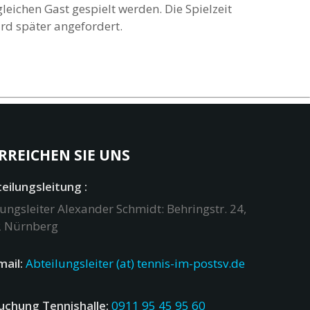
leichen Gast gespielt werden. Die Spielzeit
rd später angefordert.
RREICHEN SIE UNS
eilungsleitung :
ungsleiter Alexander Schmidt: Behringstr. 24,
 Nürnberg
mail:
Abteilungsleiter (at) tennis-im-postsv.de
uchung Tennishalle:
0911 95 45 95 60