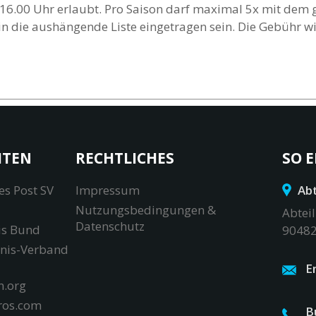
 16.00 Uhr erlaubt. Pro Saison darf maximal 5x mit dem g
n die aushängende Liste eingetragen sein. Die Gebühr wi
ITEN
RECHTLICHES
SO E
es Post SV
Impressum
Abt
Nutzungsbedingungen &
Abteil
Datenschutz
is Bund
90482
nnis-Verband
E
.org
ros.com
B