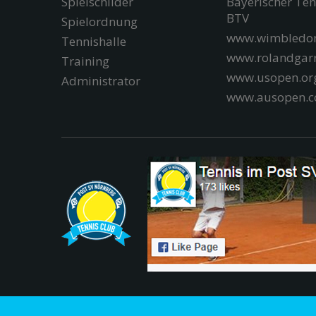
Spielschilder
Bayerischer Te
BTV
Spielordnung
www.wimbledon
Tennishalle
www.rolandgar
Training
www.usopen.or
Administrator
www.ausopen.