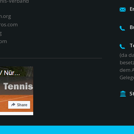
nnis-Verband
E
.org
ros.com
B
g
com
T
(da d
besetz
dem A
Geleg
S