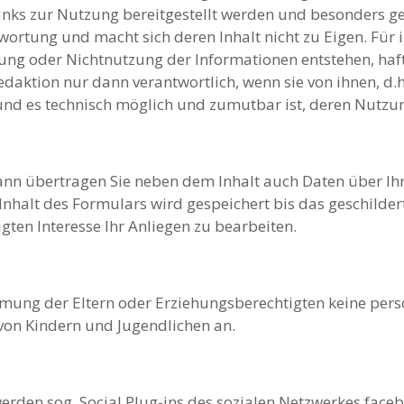
 Links zur Nutzung bereitgestellt werden und besonders 
rtung und macht sich deren Inhalt nicht zu Eigen. Für il
ung oder Nichtnutzung der Informationen entstehen, hafte
edaktion nur dann verantwortlich, wenn sie von ihnen, d.
, und es technisch möglich und zumutbar ist, deren Nutzu
nn übertragen Sie neben dem Inhalt auch Daten über Ih
halt des Formulars wird gespeichert bis das geschilderte 
gten Interesse Ihr Anliegen zu bearbeiten.
mmung der Eltern oder Erziehungsberechtigten keine per
von Kindern und Jugendlichen an.
rden sog. Social Plug-ins des sozialen Netzwerkes faceb