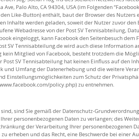
ia Ave, Palo Alto, CA 94304, USA (im Folgenden “Facebook”)
w. den Like-Button) enthält, baut der Browser des Nutzer
hen Inhalte werden geladen, soweit der Nutzer zuvor den B
ufene Webadresse von der Post SV Tennisabteilung, Datu
Facebook eingeloggt, kann Facebook den Seitenbesuch dem
Post SV Tennisabteilung.de wird auch diese Information a
ng kein Mitglied von Facebook, besteht trotzdem die Mögl
r Post SV Tennisabteilung hat keinen Einfluss auf den Inh
ck und Umfang der Datenerhebung und die weitere Vera
nd Einstellungsmöglichkeiten zum Schutz der Privatsphä
://www.facebook.com/policy.php) zu entnehmen.
 sind, sind Sie gemäß der Datenschutz-Grundverordnung 
 Ihrer personenbezogenen Daten zu verlangen; des Weite
schränkung der Verarbeitung Ihrer personenbezogenen Da
zu erheben und das Recht, eine Beschwerde bei einer Au