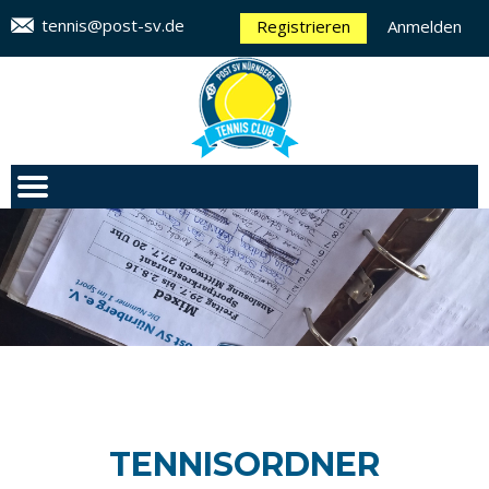
tennis@post-sv.de
Registrieren
Anmelden
TENNISORDNER